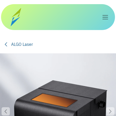
Skip to Content
ALGO Laser